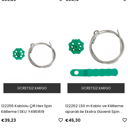
ÜCRETSIZ KARGO
ÜCRETSIZ KARGO
122255 Kablolu Çift Hex Spin
122252 1,50 m Kablo ve Kilitleme
Kilitleme | SKU: Y4951619
aparatı ile Ekstra Güvenli Spin
Kilitleme | SKU: Y4951637
€39,23
€45,30