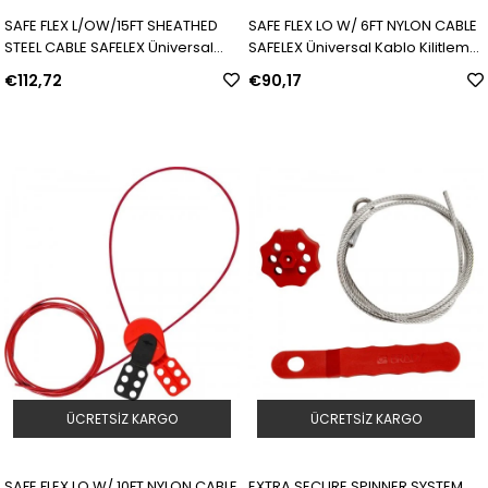
SAFE FLEX L/OW/15FT SHEATHED
SAFE FLEX LO W/ 6FT NYLON CABLE
STEEL CABLE SAFELEX Üniversal
SAFELEX Üniversal Kablo Kilitleme
Kablo Kilitleme Cihazı - 5 m Kaplı
Cihazı - 2 m Naylon Kablo |
€112,72
€90,17
Çelik Kablo | Model: 145551 | SKU:
Model: 145550 | SKU: Y4072569
Y4072570
ÜCRETSIZ KARGO
ÜCRETSIZ KARGO
SAFE FLEX LO W/ 10FT NYLON CABLE
EXTRA SECURE SPINNER SYSTEM