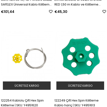
SAFELEX Üniversal Kablo Kilitleme
RED 1,50 m Kablo ve Kilitleme
Cihazı - 3 m Naylon Kablo |
aparatı ile Ekstra Güvenli Spin
€101,44
€45,30
Model: 145549 | SKU: Y4072568
Kilitleme | Model: 122250 | SKU:
Y4951636
ÜCRETSIZ KARGO
ÜCRETSIZ KARGO
122254 Kablolu Çift Hex Spin
122249 Çift Hex Spin Kilitleme
Kilitleme | SKU: Y4951620
Kablo hariç | SKU: Y4951613