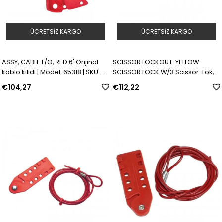
ÜCRETSIZ KARGO
ÜCRETSIZ KARGO
ASSY, CABLE L/O, RED 6' Orijinal
SCISSOR LOCKOUT: YELLOW
kablo kilidi | Model: 65318 | SKU:
SCISSOR LOCK W/3 Scissor-Lok,
Y4660944
0,91 m Kablo ile | Model: 236921 |
€104,27
€112,22
SKU: Y140466