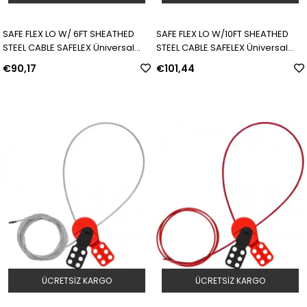
SAFE FLEX LO W/ 6FT SHEATHED
SAFE FLEX LO W/10FT SHEATHED
STEEL CABLE SAFELEX Üniversal
STEEL CABLE SAFELEX Üniversal
Kablo Kilitleme Cihazı - 2 m Kaplı
Kablo Kilitleme Cihazı - 3 m Kaplı
€90,17
€101,44
Çelik Kablo | Model: 145553 | SKU:
Çelik Kablo | Model: 145552 | SKU:
Y4072571
Y4072572
ÜCRETSIZ KARGO
ÜCRETSIZ KARGO