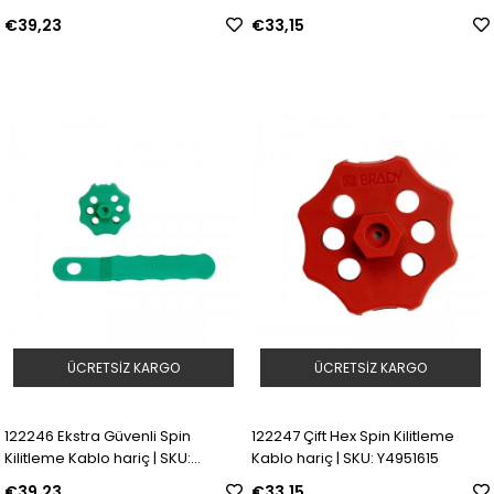
€39,23
€33,15
ÜCRETSIZ KARGO
ÜCRETSIZ KARGO
122246 Ekstra Güvenli Spin
122247 Çift Hex Spin Kilitleme
Kilitleme Kablo hariç | SKU:
Kablo hariç | SKU: Y4951615
Y4951189
€39,23
€33,15