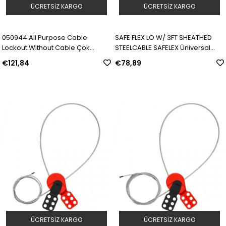
ÜCRETSIZ KARGO
ÜCRETSIZ KARGO
050944 All Purpose Cable
SAFE FLEX LO W/ 3FT SHEATHED
Lockout Without Cable Çok
STEELCABLE SAFELEX Üniversal
Amaçlı Kablolu Kilit - Kablo hariç |
Kablo Kilitleme Cihazı - 1 m Kaplı
€121,84
€78,89
SKU: Y962730
Çelik Kablo | Model: 145554 | SKU:
Y4072573
ÜCRETSIZ KARGO
ÜCRETSIZ KARGO