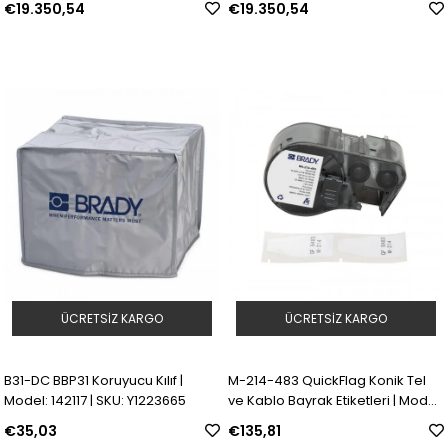
€19.350,54
€19.350,54
Y4688656
Y4688657
ÜCRETSIZ KARGO
ÜCRETSIZ KARGO
B31-DC BBP31 Koruyucu Kılıf |
M-214-483 QuickFlag Konik Tel
Model: 142117 | SKU: Y1223665
ve Kablo Bayrak Etiketleri | Model:
170965 | SKU: Y5073124
€35,03
€135,81