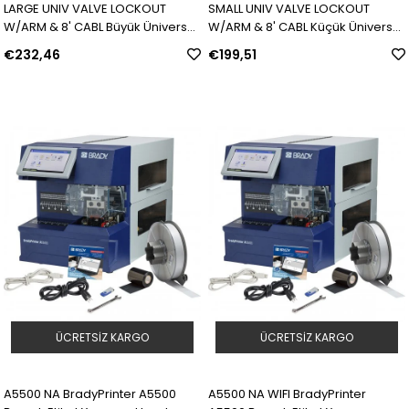
LARGE UNIV VALVE LOCKOUT
SMALL UNIV VALVE LOCKOUT
W/ARM & 8' CABL Büyük Üniversal
W/ARM & 8' CABL Küçük Üniversal
Valf Kilidi, Kılıflı Kablo ve
Valf Kilidi, Kılıflı Kablo ve
€232,46
€199,51
Engelleme Kolu ile | Model: 51392
Engelleme Kolu ile | Model: 51394
| SKU: Y406601
| SKU: Y406643
ÜCRETSIZ KARGO
ÜCRETSIZ KARGO
A5500 NA BradyPrinter A5500
A5500 NA WIFI BradyPrinter