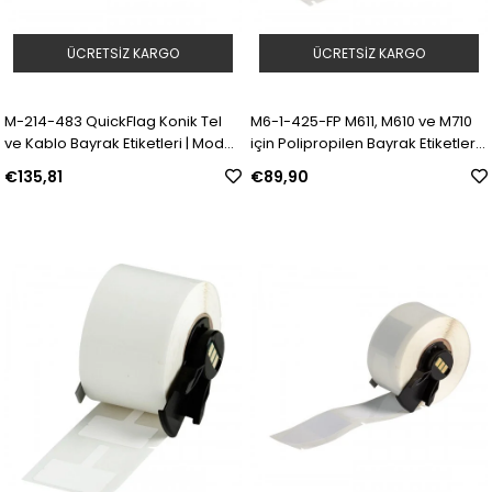
ÜCRETSIZ KARGO
ÜCRETSIZ KARGO
M-214-483 QuickFlag Konik Tel
M6-1-425-FP M611, M610 ve M710
ve Kablo Bayrak Etiketleri | Model:
için Polipropilen Bayrak Etiketler |
170965 | SKU: Y5073124
Model: 174381 | SKU: Y5076542
€135,81
€89,90