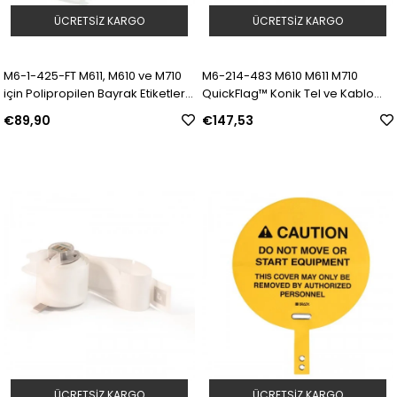
ÜCRETSIZ KARGO
ÜCRETSIZ KARGO
M6-1-425-FT M611, M610 ve M710
M6-214-483 M610 M611 M710
için Polipropilen Bayrak Etiketler |
QuickFlag™ Konik Tel ve Kablo
Model: 174383 | SKU: Y5076543
Bayrağı Etiketleri | Model: 176830 |
€89,90
€147,53
SKU: Y5175531
ÜCRETSIZ KARGO
ÜCRETSIZ KARGO