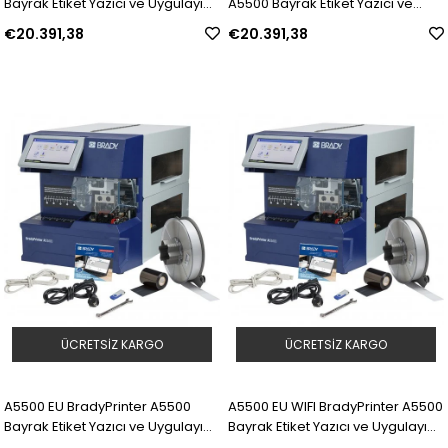
Bayrak Etiket Yazıcı ve Uygulayıcı
A5500 Bayrak Etiket Yazıcı ve
— ABD | Model: 151185 | SKU:
Uygulayıcı WIFI — ABD | Model:
€20.391,38
€20.391,38
Y4688654
151184 | SKU: Y4688655
ÜCRETSIZ KARGO
ÜCRETSIZ KARGO
A5500 EU BradyPrinter A5500
A5500 EU WIFI BradyPrinter A5500
Bayrak Etiket Yazıcı ve Uygulayıcı
Bayrak Etiket Yazıcı ve Uygulayıcı
— EMEA | Model: 151187 | SKU:
WIFI — EMEA | Model: 151186 | SKU: