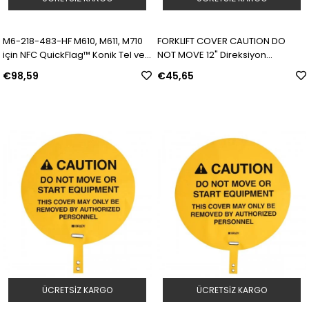
M6-218-483-HF M610, M611, M710
FORKLIFT COVER CAUTION DO
için NFC QuickFlag™ Konik Tel ve
NOT MOVE 12" Direksiyon
Kablo Bayrağı | Model: 319493 |
Güvenlik Kılıfı | Model: 151874 | SKU:
€98,59
€45,65
SKU: Y5176034
Y4937242
ÜCRETSIZ KARGO
ÜCRETSIZ KARGO