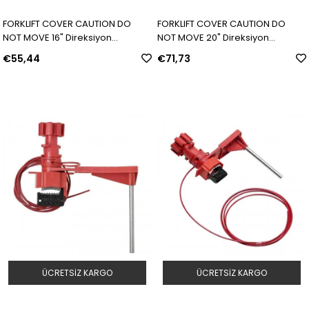
FORKLIFT COVER CAUTION DO
FORKLIFT COVER CAUTION DO
NOT MOVE 16" Direksiyon
NOT MOVE 20" Direksiyon
Güvenlik Kılıfı | Model: 151875 | SKU:
Güvenlik Kılıfı | Model: 151876 | SKU:
€55,44
€71,73
Y4937243
Y4937244
ÜCRETSIZ KARGO
ÜCRETSIZ KARGO