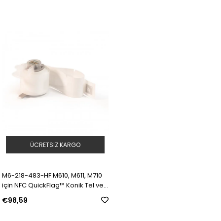
ÜCRETSIZ KARGO
M6-218-483-HF M610, M611, M710
için NFC QuickFlag™ Konik Tel ve
Kablo Bayrağı | Model: 319493 |
€98,59
SKU: Y5176034