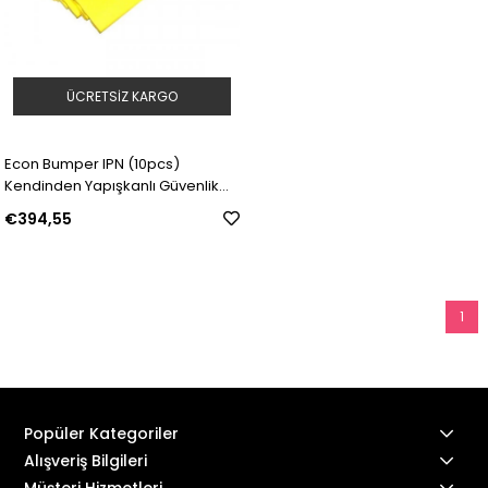
ÜCRETSIZ KARGO
Econ Bumper IPN (10pcs)
Kendinden Yapışkanlı Güvenlik
Tamponları — Kapak (c) | Model:
€394,55
225024 | SKU: Y1268200
1
Popüler Kategoriler
Alışveriş Bilgileri