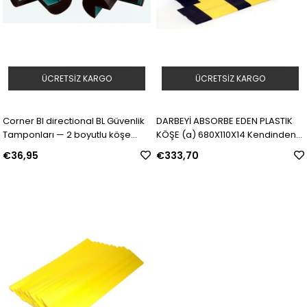
ÜCRETSIZ KARGO
ÜCRETSIZ KARGO
Corner BI directional BL Güvenlik
DARBEYİ ABSORBE EDEN PLASTIK
Tamponları — 2 boyutlu köşe
KÖŞE (a) 680X110X14 Kendinden
parçası | Model: 225020 | SKU:
Yapışkanlı Güvenlik Tamponları
€36,95
€333,70
Y513161
— Köşe (a) | Model: 225022 | SKU:
Y187684