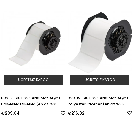
ÜCRETSIZ KARGO
ÜCRETSIZ KARGO
B33-7-618 B33 Serisi Mat Beyaz
B33-19-618 B33 Serisi Mat Beyaz
Polyester Etiketler (en az %25
Polyester Etiketler (en az %25
geri dönüştürülmüş bileşen) |
geri dönüştürülmüş bileşen) |
€299,64
€216,32
Model: 153248 | SKU: Y4957979
Model: 153249 | SKU: Y4957980