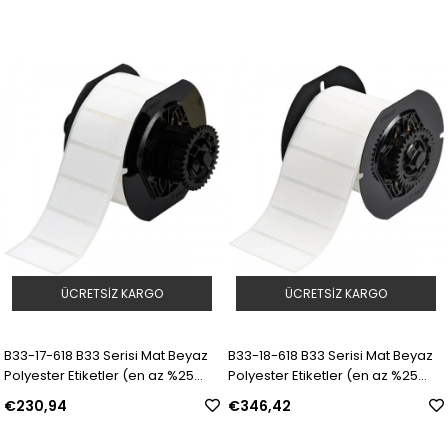
ÜCRETSIZ KARGO
ÜCRETSIZ KARGO
B33-17-618 B33 Serisi Mat Beyaz
B33-18-618 B33 Serisi Mat Beyaz
Polyester Etiketler (en az %25
Polyester Etiketler (en az %25
geri dönüştürülmüş bileşen) |
geri dönüştürülmüş bileşen) |
€230,94
€346,42
Model: 153246 | SKU: Y4957977
Model: 153247 | SKU: Y4957978