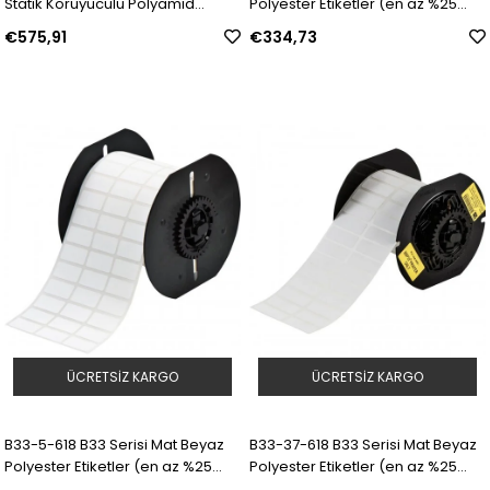
Statik Koruyuculu Polyamid
Polyester Etiketler (en az %25
Etiketler | Model: 152832 | SKU:
geri dönüştürülmüş bileşen) |
€575,91
€334,73
Y4956541
Model: 153241 | SKU: Y4957972
ÜCRETSIZ KARGO
ÜCRETSIZ KARGO
B33-5-618 B33 Serisi Mat Beyaz
B33-37-618 B33 Serisi Mat Beyaz
Polyester Etiketler (en az %25
Polyester Etiketler (en az %25
geri dönüştürülmüş bileşen) |
geri dönüştürülmüş bileşen) |