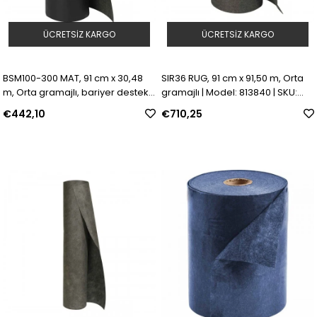
ÜCRETSIZ KARGO
ÜCRETSIZ KARGO
BSM100-300 MAT, 91 cm x 30,48
SIR36 RUG, 91 cm x 91,50 m, Orta
m, Orta gramajlı, bariyer destekli
gramajlı | Model: 813840 | SKU:
| Model: 813839 | SKU: Y870652
Y869533
€442,10
€710,25