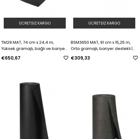
ÜCRETSIZ KARGO
ÜCRETSIZ KARGO
TM29 MAT, 74 cm x 24,4 m,
BSM3650 MAT, 91 cm x 15,25 m,
Yüksek gramajlı, bağlı ve bariyer
Orta gramajlı, bariyer destekli |
destekli | Model: 813765 | SKU:
Model: 813838 | SKU: Y870065
€650,67
€309,33
Y5086623