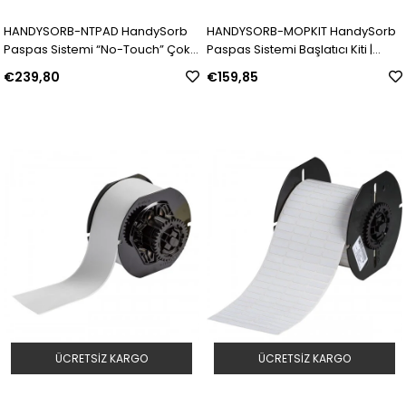
HANDYSORB-NTPAD HandySorb
HANDYSORB-MOPKIT HandySorb
Paspas Sistemi “No-Touch” Çok
Paspas Sistemi Başlatıcı Kiti |
Amaçlı Emiciler | Model: 150598 |
Model: 150600 | SKU: Y4687203
€239,80
€159,85
SKU: Y4687170
ÜCRETSIZ KARGO
ÜCRETSIZ KARGO