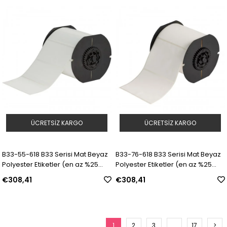
ÜCRETSIZ KARGO
ÜCRETSIZ KARGO
B33-55-618 B33 Serisi Mat Beyaz
B33-76-618 B33 Serisi Mat Beyaz
Polyester Etiketler (en az %25
Polyester Etiketler (en az %25
geri dönüştürülmüş bileşen) |
geri dönüştürülmüş bileşen) |
€308,41
€308,41
Model: 153250 | SKU: Y4957981
Model: 153251 | SKU: Y4957982
1
2
3
...
17
>