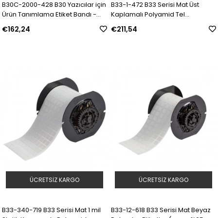
B30C-2000-428 B30 Yazıcılar için
B33-1-472 B33 Serisi Mat Üst
Ürün Tanımlama Etiket Bandı -
Kaplamalı Polyamid Tel
Metalize Polyester, 50,80 mm,
İşaretleme Etiketleri | Model:
€162,24
€211,54
Mat Görünümlü | Model: 153394 |
133796 | SKU: Y3800631
SKU: Y4958026
ÜCRETSIZ KARGO
ÜCRETSIZ KARGO
B33-340-719 B33 Serisi Mat 1 mil
B33-12-618 B33 Serisi Mat Beyaz