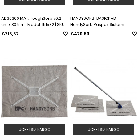
AD30300 MAT, ToughSorb 76.2
HANDYSORB-BASICPAD
cm x 30.5 m | Model: 151532 | SKU:
HandySorb Paspas Sistemi
Y4851684
Paspas Adaptörlü Çok Amaçlı
€716,67
€479,59
Emici Kartuşları | Model: 150597 |
SKU: Y4687165
ÜCRETSIZ KARGO
ÜCRETSIZ KARGO