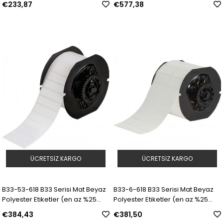
€233,87
€577,38
Model: 153242 | SKU: Y4957973
Model: 153243 | SKU: Y4957974
ÜCRETSIZ KARGO
ÜCRETSIZ KARGO
B33-53-618 B33 Serisi Mat Beyaz
B33-6-618 B33 Serisi Mat Beyaz
Polyester Etiketler (en az %25
Polyester Etiketler (en az %25
geri dönüştürülmüş bileşen) |
geri dönüştürülmüş bileşen) |
€384,43
€381,50
Model: 153244 | SKU: Y4957975
Model: 153245 | SKU: Y4957976