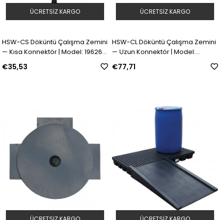
ÜCRETSIZ KARGO
ÜCRETSIZ KARGO
HSW-CS Döküntü Çalışma Zemini
HSW-CL Döküntü Çalışma Zemini
— Kısa Konnektör | Model: 196263
— Uzun Konnektör | Model:
| SKU: Y4264416
196264 | SKU: Y4264417
€35,53
€77,71
ÜCRETSIZ KARGO
ÜCRETSIZ KARGO