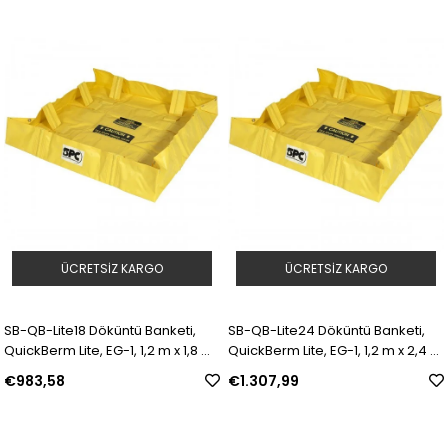
ÜCRETSIZ KARGO
ÜCRETSIZ KARGO
SB-QB-Lite18 Döküntü Banketi,
SB-QB-Lite24 Döküntü Banketi,
QuickBerm Lite, EG-1, 1,2 m x 1,8 m
QuickBerm Lite, EG-1, 1,2 m x 2,4 m
x 20,3 cm | Model: 198535 | SKU:
x 20,3 cm | Model: 198536 | SKU:
€983,58
€1.307,99
Y4613815
Y4613816