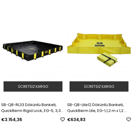
ÜCRETSIZ KARGO
ÜCRETSIZ KARGO
SB-QB-RL33 Döküntü Banketi,
SB-QB-Lite12 Döküntü Banketi,
QuickBerm Rigid Lock, EG-5, 3,3
QuickBerm Lite, EG-1,1,2 m x 1,2 m
m x 3,3 m x 30,5 cm | Model:
x 20,3 cm | Model: 198534 | SKU:
€3.154,36
€634,83
198533 | SKU: Y4613813
Y4613814