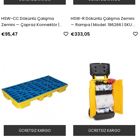
HSW-CC Döküntü Çalışma
HSW-R Döküntü Çalışma Zemini
Zemini — Çapraz Konnektör |
— Rampa | Model: 196266 | SKU:
Model: 196265 | SKU: Y4264418
Y4264419
€95,47
€333,05
ÜCRETSIZ KARGO
ÜCRETSIZ KARGO