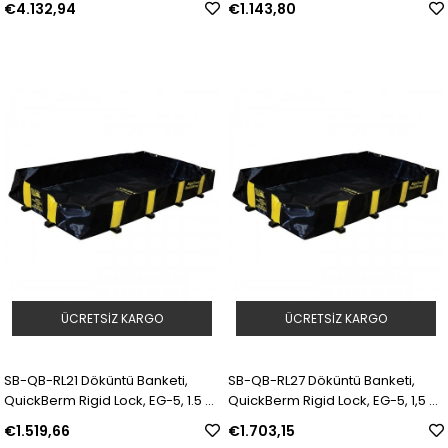
€4.132,94
€1.143,80
ÜCRETSIZ KARGO
ÜCRETSIZ KARGO
SB-QB-RL21 Döküntü Banketi,
SB-QB-RL27 Döküntü Banketi,
QuickBerm Rigid Lock, EG-5, 1.5 m
QuickBerm Rigid Lock, EG-5, 1,5 m
x 2.1 m x 30.5 cm | Model: 198531 |
x 2,7 m x 30,5 cm | Model: 198532 |
€1.519,66
€1.703,15
SKU: Y4281309
SKU: Y4274752