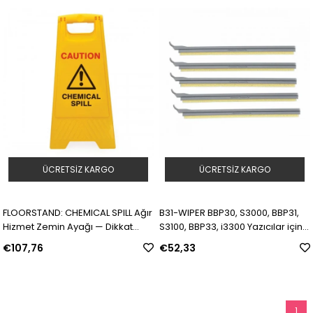
ÜCRETSIZ KARGO
ÜCRETSIZ KARGO
FLOORSTAND: CHEMICAL SPILL Ağır
B31-WIPER BBP30, S3000, BBP31,
Hizmet Zemin Ayağı — Dikkat
S3100, BBP33, i3300 Yazıcılar için
kimyasal döküntü | Model:
Etiket Silici 5’li Paket | Model:
€107,76
€52,33
256704 | SKU: Y5649465
142114 | SKU: Y1223636
1