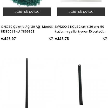
ÜCRETSIZ KARGO
ÜCRETSIZ KARGO
ONO30 Çekme Ağı 30 Ağ | Model:
SW1200 SİLİCİ, 32 cm x 36 cm, 50
813800 | SKU: Y869368
katlanmış silici içeren 10 paket |
Model: 813814 | SKU: Y1108568
€426,97
€145,75