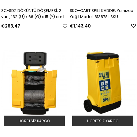
SC-SD2 DÖKÜNTÜ DÖŞEMESİ, 2
SKO-CART SPILL KADDIE, Yalnızca
varil, 132 (U) x 66 (G) x 15 (Y) cm |
Yağ | Model: 813878 | SKU:
Model: 813966 | SKU: Y869544
Y4607978
€263,47
€1.143,40
ÜCRETSIZ KARGO
ÜCRETSIZ KARGO