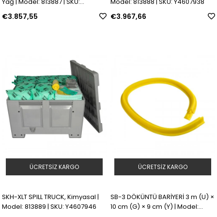
Yağ | Model: 813887 | SKU:
Model: 813888 | SKU: Y4607938
Y4607957
€3.857,55
€3.967,66
ÜCRETSIZ KARGO
ÜCRETSIZ KARGO
SKH-XLT SPILL TRUCK, Kimyasal |
SB-3 DÖKÜNTÜ BARİYERİ 3 m (U) ×
Model: 813889 | SKU: Y4607946
10 cm (G) × 9 cm (Y) | Model:
813921 | SKU: Y856741