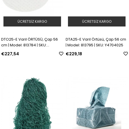
ÜCRETSIZ KARGO
ÜCRETSIZ KARGO
DTO25-E Varil ÖRTÜSÜ, Çap 56
DTA25-E Varil Örtüsü, Çap 56 cm
cm | Model: 813784 | SKU:
| Model: 813795 | SKU: Y4704025
Y4704024
€227,54
€229,18