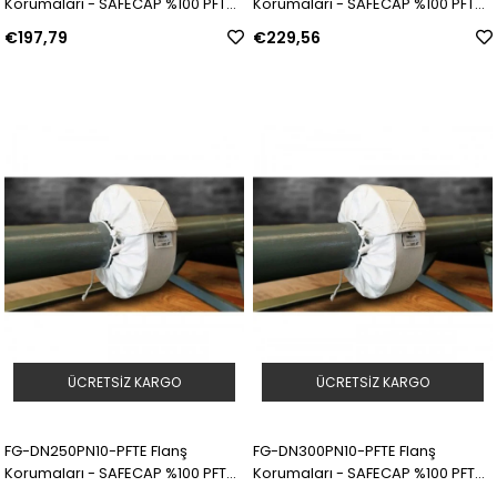
Korumaları - SAFECAP %100 PFTE |
Korumaları - SAFECAP %100 PFTE |
Model: 311569 | SKU: Y5090046
Model: 311570 | SKU: Y5090047
€197,79
€229,56
ÜCRETSIZ KARGO
ÜCRETSIZ KARGO
FG-DN250PN10-PFTE Flanş
FG-DN300PN10-PFTE Flanş
Korumaları - SAFECAP %100 PFTE |
Korumaları - SAFECAP %100 PFTE |
Model: 311571 | SKU: Y5090048
Model: 311572 | SKU: Y5090049