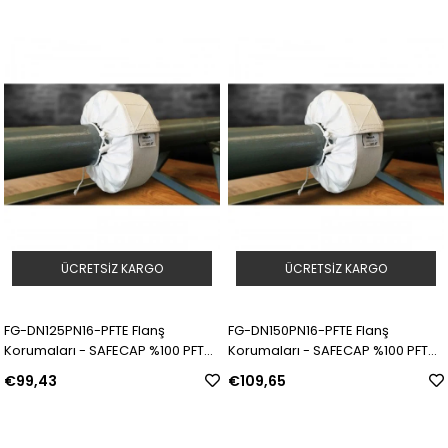
ÜCRETSIZ KARGO
ÜCRETSIZ KARGO
FG-DN125PN16-PFTE Flanş
FG-DN150PN16-PFTE Flanş
Korumaları - SAFECAP %100 PFTE |
Korumaları - SAFECAP %100 PFTE |
Model: 311577 | SKU: Y5090054
Model: 311578 | SKU: Y5090055
€99,43
€109,65