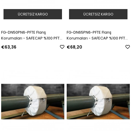
ÜCRETSIZ KARGO
ÜCRETSIZ KARGO
FG-DN50PN6-PFTE Flanş
FG-DN65PN6-PFTE Flanş
Korumaları - SAFECAP %100 PFTE |
Korumaları - SAFECAP %100 PFTE |
Model: 311559 | SKU: Y5090036
Model: 311560 | SKU: Y5090037
€63,36
€68,20