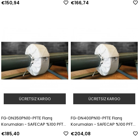
€150,94
€166,74
ÜCRETSIZ KARGO
ÜCRETSIZ KARGO
FG-DN350PN10-PFTE Flanş
FG-DN400PN10-PFTE Flanş
Korumaları - SAFECAP %100 PFTE |
Korumaları - SAFECAP %100 PFTE |
Model: 311573 | SKU: Y5090050
Model: 311574 | SKU: Y5090051
€185,40
€204,08