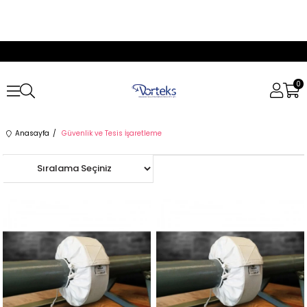
0
Anasayfa
Güvenlik ve Tesis İşaretleme