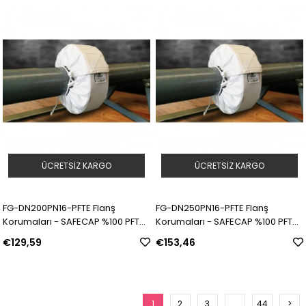
ÜCRETSIZ KARGO
ÜCRETSIZ KARGO
FG-DN200PN16-PFTE Flanş
FG-DN250PN16-PFTE Flanş
Korumaları - SAFECAP %100 PFTE |
Korumaları - SAFECAP %100 PFTE |
Model: 311579 | SKU: Y5090056
Model: 311580 | SKU: Y5090057
€129,59
€153,46
1
2
3
...
44
>