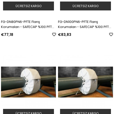
ÜCRETSIZ KARGO
ÜCRETSIZ KARGO
FG-DN80PN6-PFTE Flanş
FG-DN100PN6-PFTE Flanş
Korumaları - SAFECAP %100 PFTE |
Korumaları - SAFECAP %100 PFTE |
Model: 311561 | SKU: Y5090038
Model: 311562 | SKU: Y5090039
€77,18
€83,83
ÜCRETSIZ KARGO
ÜCRETSIZ KARGO