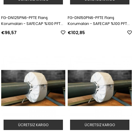
FG-DN125PN6-PFTE Flanş
FG-DN150PN6-PFTE Flanş
Korumaları - SAFECAP %100 PFTE |
Korumaları - SAFECAP %100 PFTE |
Model: 311563 | SKU: Y5090040
Model: 311564 | SKU: Y5090041
€96,57
€102,85
ÜCRETSIZ KARGO
ÜCRETSIZ KARGO