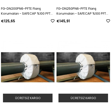
FG-DN200PN6-PFTE Flanş
FG-DN250PN6-PFTE Flanş
Korumaları - SAFECAP %100 PFTE |
Korumaları - SAFECAP %100 PFTE |
Model: 311565 | SKU: Y5090042
Model: 311566 | SKU: Y5090043
€125,65
€145,91
ÜCRETSIZ KARGO
ÜCRETSIZ KARGO