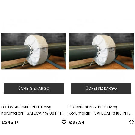
ÜCRETSIZ KARGO
ÜCRETSIZ KARGO
FG-DN500PN10-PFTE Flanş
FG-DN100PN16-PFTE Flanş
Korumaları - SAFECAP %100 PFTE |
Korumaları - SAFECAP %100 PFTE |
Model: 311575 | SKU: Y5090052
Model: 311576 | SKU: Y5090053
€245,17
€87,94