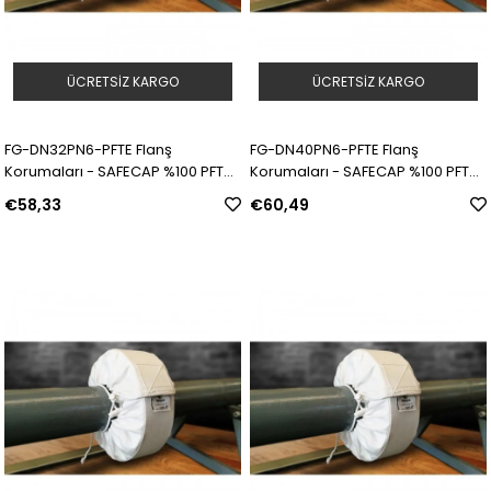
ÜCRETSIZ KARGO
ÜCRETSIZ KARGO
FG-DN32PN6-PFTE Flanş
FG-DN40PN6-PFTE Flanş
Korumaları - SAFECAP %100 PFTE |
Korumaları - SAFECAP %100 PFTE |
Model: 311557 | SKU: Y5090034
Model: 311558 | SKU: Y5090035
€58,33
€60,49