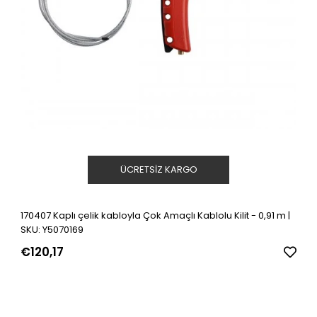
ÜCRETSIZ KARGO
170407 Kaplı çelik kabloyla Çok Amaçlı Kablolu Kilit - 0,91 m |
SKU: Y5070169
€120,17