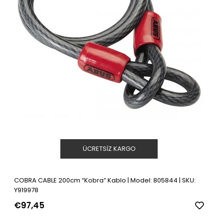
ÜCRETSIZ KARGO
COBRA CABLE 200cm “Kobra” Kablo | Model: 805844 | SKU:
Y919978
€97,45