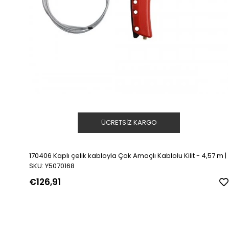
ÜCRETSIZ KARGO
170406 Kaplı çelik kabloyla Çok Amaçlı Kablolu Kilit - 4,57 m |
SKU: Y5070168
€126,91