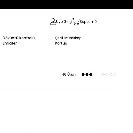
Üye Girişi
Sepetim
0
Döküntü Kontrolü
Şerit Mürekkep
Emiciler
Kartuş
46 Ürün