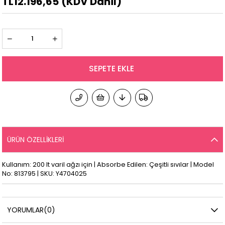
TL12.196,65
(KDV Dahil)
ÜRÜN ÖZELLIKLERI
Kullanım: 200 lt varil ağzı için | Absorbe Edilen: Çeşitli sıvılar | Model
No: 813795 | SKU: Y4704025
YORUMLAR
(0)