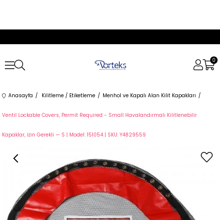
0
Anasayfa
Kilitleme / Etiketleme
Menhol ve Kapalı Alan Kilit Kapakları
Ventil Lockable Covers, Permit Required - Small Havalandırmalı Kilitlenebilir
Kapaklar, İzin Gerekli — S | Model: 151054 | SKU: Y4829559