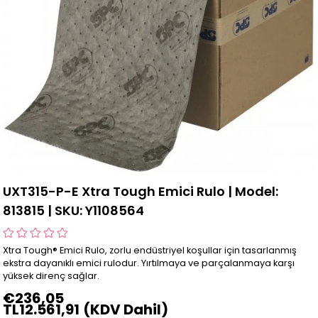
UXT315-P-E Xtra Tough Emici Rulo | Model:
813815 | SKU: Y1108564
Xtra Tough® Emici Rulo, zorlu endüstriyel koşullar için tasarlanmış
ekstra dayanıklı emici rulodur. Yırtılmaya ve parçalanmaya karşı
yüksek direnç sağlar.
€236,05
TL12.561,91
(KDV Dahil)