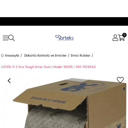
0
Anasayfa
Döküntü Kontrolü ve Emiciler
Emici Rulolar
UXT315-P-E Xtra Tough Emici Rulo | Model: 813815 | SKU: Y1108564