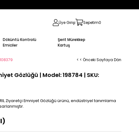
Üye Girişi
Sepetim
0
Döküntü Kontrolü
Şerit Mürekkep
Emiciler
Kartuş
1108379
< < Önceki Sayfaya Dön
iyet Gözlüğü | Model: 198784 | SKU:
RIL Ziyaretçi Emniyet Gözlüğü ürünü, endüstriyel tanımlama
sarlanmıştır.
l)