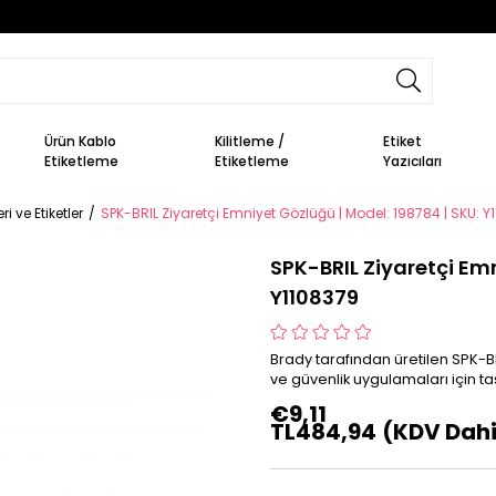
Ürün Kablo
Kilitleme /
Etiket
Etiketleme
Etiketleme
Yazıcıları
i ve Etiketler
SPK-BRIL Ziyaretçi Emniyet Gözlüğü | Model: 198784 | SKU: Y
SPK-BRIL Ziyaretçi Emn
Y1108379
Brady tarafından üretilen SPK-B
ve güvenlik uygulamaları için ta
€9,11
TL484,94
(KDV Dahi