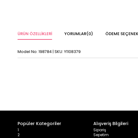
ÜRÜN ÖZELLIKLERI
YORUMLAR
(0)
ÖDEME SEÇENEK
Model No: 198784 | SKU: Y1108379
Popüler Kategoriler
Alışveriş Bilgileri
1
Sipariş
2
Sepetim