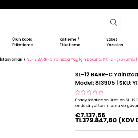
Ürün Kablo
Kilitleme /
Etiket
Etiketleme
Etiketleme
Yazıcıları
 İstasyonları
SL-12 BARR-C Yalnızca Yağ İçin Döküntü Kiti 12 Fıçı Uyumlu |
SL-12 BARR-C Yalnızca 
Model: 813905 | SKU: Y
Brady tarafından üretilen SL-12 
endüstriyel tanımlama ve güvenl
€7.137,56
TL379.847,60
(KDV 