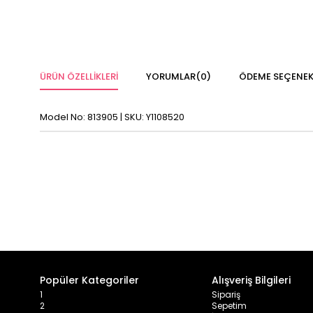
ÜRÜN ÖZELLIKLERI
YORUMLAR
(0)
ÖDEME SEÇENEK
Model No: 813905 | SKU: Y1108520
Popüler Kategoriler
Alışveriş Bilgileri
1
Sipariş
2
Sepetim