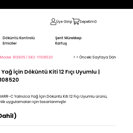
Üye Girişi
Sepetim
0
Döküntü Kontrolü
Şerit Mürekkep
Emiciler
Kartuş
 Model: 813905 | SKU: Y1108520
< < Önceki Sayfaya Dön
Yağ İçin Döküntü Kiti 12 Fıçı Uyumlu |
1108520
BARR-C Yalnızca Yağ İçin Döküntü Kiti 12 Fıçı Uyumlu ürünü,
ik uygulamaları için tasarlanmıştır.
Dahil)