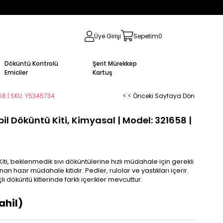
Üye Girişi
Sepetim
0
Döküntü Kontrolü
Şerit Mürekkep
Emiciler
Kartuş
658 | SKU: Y5345734
< < Önceki Sayfaya Dön
l Döküntü Kiti, Kimyasal | Model: 321658 |
i, beklenmedik sıvı döküntülerine hızlı müdahale için gerekli
 hazır müdahale kitidir. Pedler, rulolar ve yastıkları içerir.
döküntü kitlerinde farklı içerikler mevcuttur.
ahil)