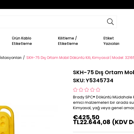
Ürün Kablo
Kilitleme /
Etiket
Etiketleme
Etiketleme
Yazıcıları
 İstasyonları
SKH-75 Dış Ortam Mobil Döküntü Kiti, Kimyasal | Model: 321
SKH-75 Dış Ortam Mobi
SKU: Y5345734
Brady SPC® Döküntü Müdahale Kit
emici malzemeleri bir arada sunan
Kimyasal, yağ veya genel amaçlı 
€425,50
TL22.644,08
(KDV D