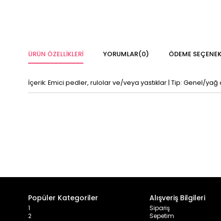
ÜRÜN ÖZELLIKLERI
YORUMLAR
(0)
ÖDEME SEÇENEK
İçerik: Emici pedler, rulolar ve/veya yastıklar | Tip: Genel/yağ
Popüler Kategoriler
Alışveriş Bilgileri
1
Sipariş
2
Sepetim