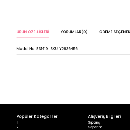
ÜRÜN ÖZELLIKLERI
YORUMLAR
(0)
ÖDEME SEÇENEK
Model No: 831419 | SKU: Y2836456
Popüler Kategoriler
Alışveriş Bilgileri
1
Sipariş
2
Sepetim