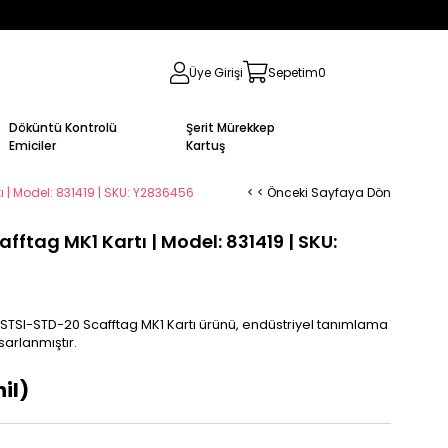
Üye Girişi
Sepetim
0
Döküntü Kontrolü
Şerit Mürekkep
Emiciler
Kartuş
 | Model: 831419 | SKU: Y2836456
< < Önceki Sayfaya Dön
ftag MK1 Kartı | Model: 831419 | SKU:
STSI-STD-20 Scafftag MK1 Kartı ürünü, endüstriyel tanımlama
sarlanmıştır.
il)