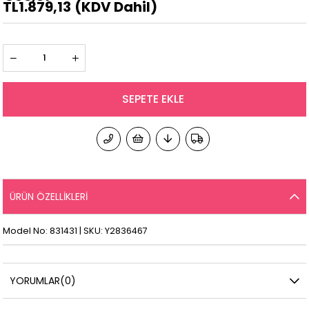
TL1.879,13
(KDV Dahil)
ÜRÜN ÖZELLIKLERI
Model No: 831431 | SKU: Y2836467
YORUMLAR
(0)