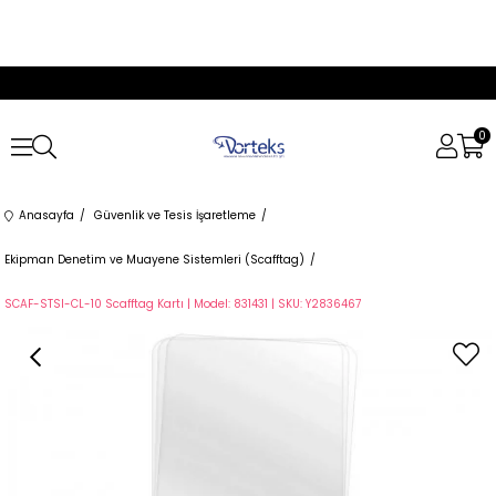
0
Anasayfa
Güvenlik ve Tesis İşaretleme
Ekipman Denetim ve Muayene Sistemleri (Scafftag)
SCAF-STSI-CL-10 Scafftag Kartı | Model: 831431 | SKU: Y2836467