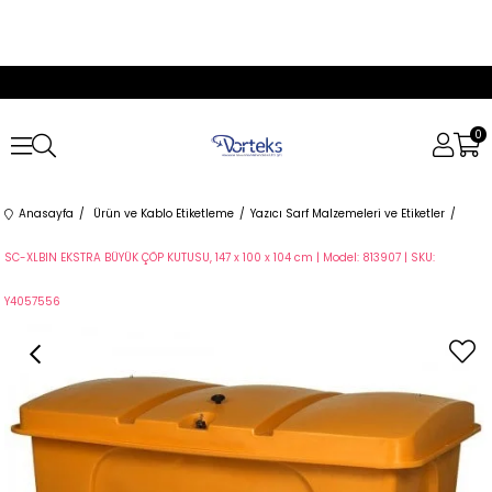
0
Anasayfa
Ürün ve Kablo Etiketleme
Yazıcı Sarf Malzemeleri ve Etiketler
SC-XLBIN EKSTRA BÜYÜK ÇÖP KUTUSU, 147 x 100 x 104 cm | Model: 813907 | SKU:
Y4057556