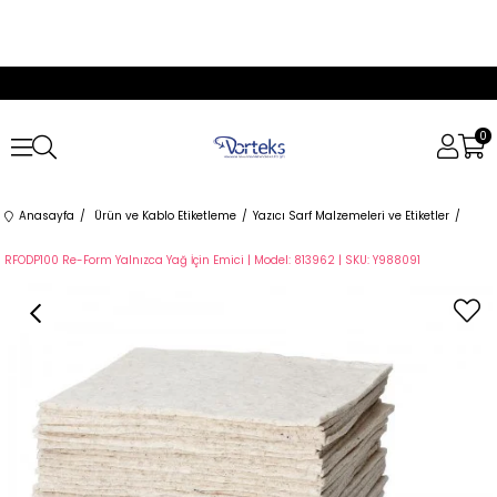
0
Anasayfa
Ürün ve Kablo Etiketleme
Yazıcı Sarf Malzemeleri ve Etiketler
RFODP100 Re-Form Yalnızca Yağ İçin Emici | Model: 813962 | SKU: Y988091