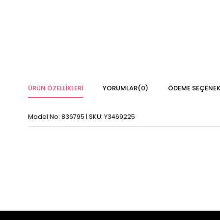
ÜRÜN ÖZELLIKLERI
YORUMLAR
(0)
ÖDEME SEÇENEK
Model No: 836795 | SKU: Y3469225