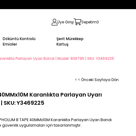
Üye Girişi
Sepetim
0
Döküntü Kontrolü
Şerit Mürekkep
Emiciler
Kartuş
anlıkta Parlayan Uyarı Bandı | Model: 836795 | SKU: Y3469225
< < Önceki Sayfaya Dön
40MMx10M Karanlıkta Parlayan Uyarı
 | SKU: Y3469225
N PHOLUM B TAPE 40MMx10M Karanlıkta Parlayan Uyarı Bandı
 güvenlik uygulamaları için tasarlanmıştır.