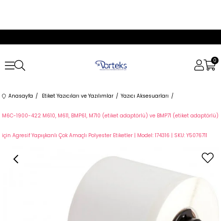
0
Anasayfa
Etiket Yazıcıları ve Yazılımlar
Yazıcı Aksesuarları
M6C-1900-422 M610, M611, BMP61, M710 (etiket adaptörlü) ve BMP71 (etiket adaptörlü)
için Agresif Yapışkanlı Çok Amaçlı Polyester Etiketler | Model: 174316 | SKU: Y5076711