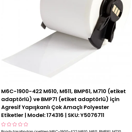
M6C-1900-422 M610, M611, BMP61, M710 (etiket
adaptörlü) ve BMP71 (etiket adaptörlü) için
Agresif Yapışkanlı Çok Amaçlı Polyester
Etiketler | Model: 174316 | SKU: Y5076711
Brady tarafından üretilen M6C-1900-422 M610, M611, BMP61, M710