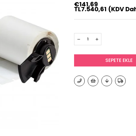
€141,69
TL7.540,61
(KDV Dah