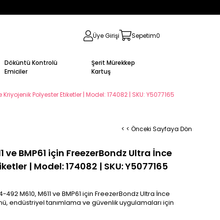
Üye Girişi
Sepetim
0
Döküntü Kontrolü
Şerit Mürekkep
Emiciler
Kartuş
riyojenik Polyester Etiketler | Model: 174082 | SKU: Y5077165
< < Önceki Sayfaya Dön
 ve BMP61 için FreezerBondz Ultra İnce
iketler | Model: 174082 | SKU: Y5077165
4-492 M610, M611 ve BMP61 için FreezerBondz Ultra İnce
rünü, endüstriyel tanımlama ve güvenlik uygulamaları için