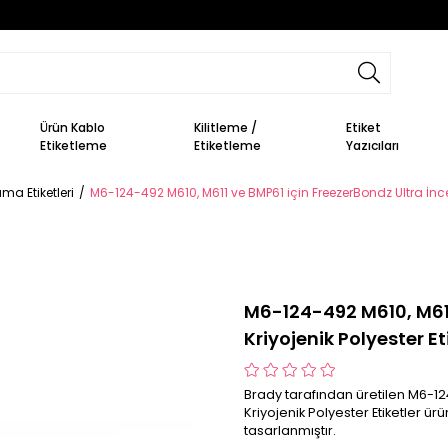
Ürün Kablo
Kilitleme /
Etiket
Etiketleme
Etiketleme
Yazıcıları
a Etiketleri
M6-124-492 M610, M611 ve BMP61 için FreezerBondz Ultra İnce K
M6-124-492 M610, M611
Kriyojenik Polyester Et
Brady tarafından üretilen M6-12
Kriyojenik Polyester Etiketler ü
tasarlanmıştır.