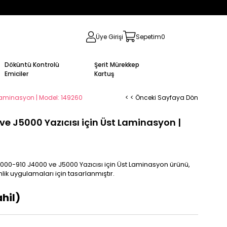
Üye Girişi
Sepetim
0
Döküntü Kontrolü
Şerit Mürekkep
Emiciler
Kartuş
Laminasyon | Model: 149260
< < Önceki Sayfaya Dön
 J5000 Yazıcısı için Üst Laminasyon |
000-910 J4000 ve J5000 Yazıcısı için Üst Laminasyon ürünü,
ik uygulamaları için tasarlanmıştır.
hil)