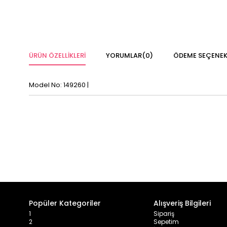
ÜRÜN ÖZELLIKLERI
YORUMLAR
(0)
ÖDEME SEÇENEK
Model No: 149260 |
Popüler Kategoriler
Alışveriş Bilgileri
1
Sipariş
2
Sepetim