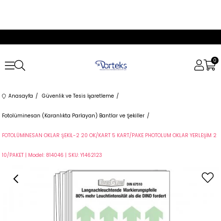
0
Anasayfa
Güvenlik ve Tesis İşaretleme
Fotolüminesan (Karanlıkta Parlayan) Bantlar ve Şekiller
FOTOLÜMİNESAN OKLAR ŞEKİL-2 20 OK/KART 5 KART/PAKE PHOTOLUM OKLAR YERLEŞİM 2
10/PAKET | Model: 814046 | SKU: Y1462123