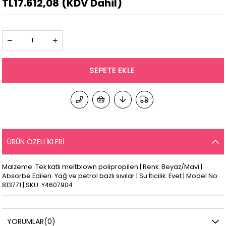
TL17.612,08
(KDV Dahil)
ÜRÜN ÖZELLIKLERI
Malzeme: Tek katlı meltblown polipropilen | Renk: Beyaz/Mavi |
Absorbe Edilen: Yağ ve petrol bazlı sıvılar | Su İticilik: Evet | Model No:
813771 | SKU: Y4607904
YORUMLAR
(0)