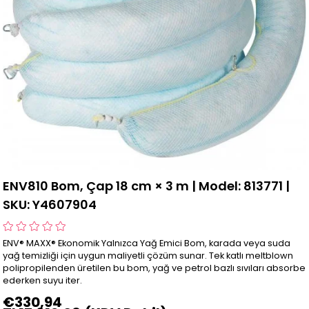
ENV810 Bom, Çap 18 cm × 3 m | Model: 813771 |
SKU: Y4607904
ENV® MAXX® Ekonomik Yalnızca Yağ Emici Bom, karada veya suda
yağ temizliği için uygun maliyetli çözüm sunar. Tek katlı meltblown
polipropilenden üretilen bu bom, yağ ve petrol bazlı sıvıları absorbe
ederken suyu iter.
€330,94