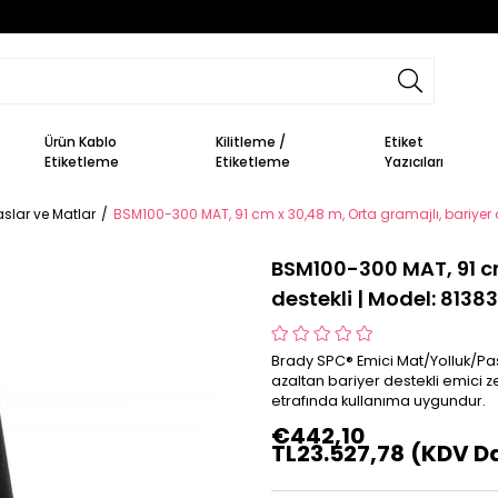
Ürün Kablo
Kilitleme /
Etiket
Etiketleme
Etiketleme
Yazıcıları
aslar ve Matlar
BSM100-300 MAT, 91 cm x 30,48 m, Orta gramajlı, bariyer d
BSM100-300 MAT, 91 cm
destekli | Model: 8138
Brady SPC® Emici Mat/Yolluk/Pa
azaltan bariyer destekli emici z
etrafında kullanıma uygundur.
€442,10
TL23.527,78
(KDV Da