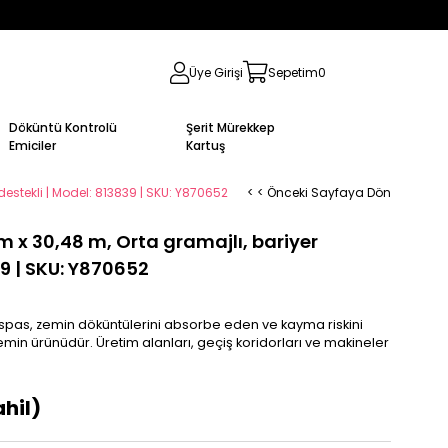
Üye Girişi
Sepetim
0
Döküntü Kontrolü
Şerit Mürekkep
Emiciler
Kartuş
estekli | Model: 813839 | SKU: Y870652
< < Önceki Sayfaya Dön
 x 30,48 m, Orta gramajlı, bariyer
39 | SKU: Y870652
spas, zemin döküntülerini absorbe eden ve kayma riskini
emin ürünüdür. Üretim alanları, geçiş koridorları ve makineler
hil)