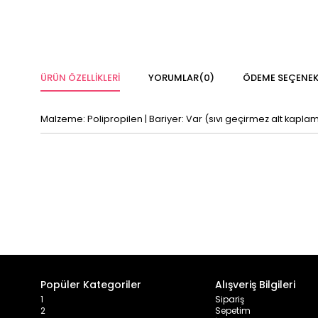
ÜRÜN ÖZELLIKLERI
YORUMLAR
(0)
ÖDEME SEÇENEK
Malzeme: Polipropilen | Bariyer: Var (sıvı geçirmez alt kaplam
Popüler Kategoriler
Alışveriş Bilgileri
1
Sipariş
2
Sepetim