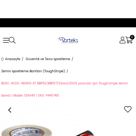
0
Anasayfa
Güvenlik ve Tesis İşaretleme
Zemin İşaretleme Bantları (ToughStripe)
B30C-4000-483RD-KT BBP35/BBP37/S3xxx/i3300 yazıcılar için Toughstripe zemin
bandı | Model: 139940 | SKU: Y4467415