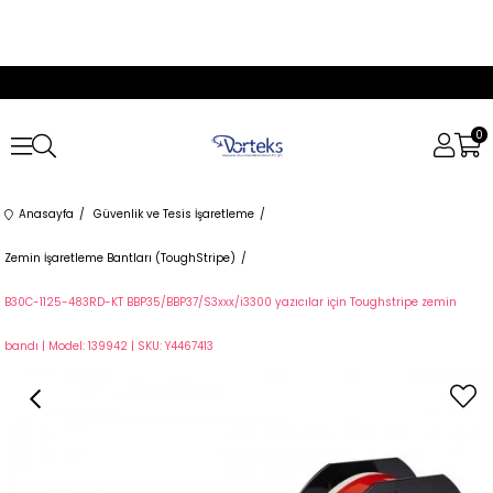
0
Anasayfa
Güvenlik ve Tesis İşaretleme
Zemin İşaretleme Bantları (ToughStripe)
B30C-1125-483RD-KT BBP35/BBP37/S3xxx/i3300 yazıcılar için Toughstripe zemin
bandı | Model: 139942 | SKU: Y4467413