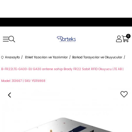
0
Anasayfa
Etiket Yazıcıları ve Yazılımlar
Barkod Tarayıcılar ve Okuyucular
B-FR22LTE-GA30-EU GA30 antene sahip Brady FR22 Sabit RFID Okuyucu LTE AB |
Model: 313667 | SKU: Y5119868