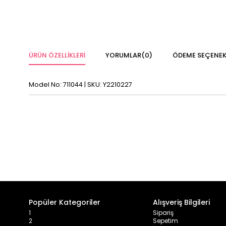
ÜRÜN ÖZELLIKLERI
YORUMLAR
(0)
ÖDEME SEÇENEK
Model No: 711044 | SKU: Y2210227
Popüler Kategoriler
Alışveriş Bilgileri
1
Sipariş
2
Sepetim