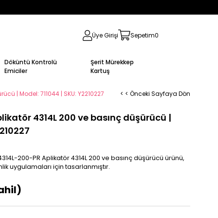
Üye Girişi
Sepetim
0
Döküntü Kontrolü
Şerit Mürekkep
Emiciler
Kartuş
rücü | Model: 711044 | SKU: Y2210227
< < Önceki Sayfaya Dön
likatör 4314L 200 ve basınç düşürücü |
2210227
 4314L-200-PR Aplikatör 4314L 200 ve basınç düşürücü ürünü,
ik uygulamaları için tasarlanmıştır.
ahil)