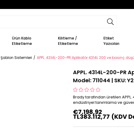
Ürün Kablo
Kilitleme /
Etiket
Etiketleme
Etiketleme
Yazıcıları
Şablon Sistemleri
APPL. 4314L-200-PR Aplikatör 4314L 200 ve basınç düşü
APPL. 4314L-200-PR Ap
Model: 711044 | SKU: Y
Brady tarafından üretilen APPL.
endüstriyel tanımlama ve güvenl
€7.198,92
TL383.112,77
(KDV D