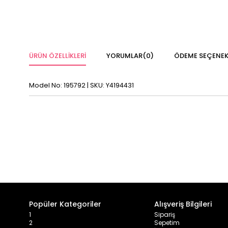
ÜRÜN ÖZELLIKLERI
YORUMLAR
(0)
ÖDEME SEÇENEK
Model No: 195792 | SKU: Y4194431
Popüler Kategoriler
Alışveriş Bilgileri
1
Sipariş
2
Sepetim