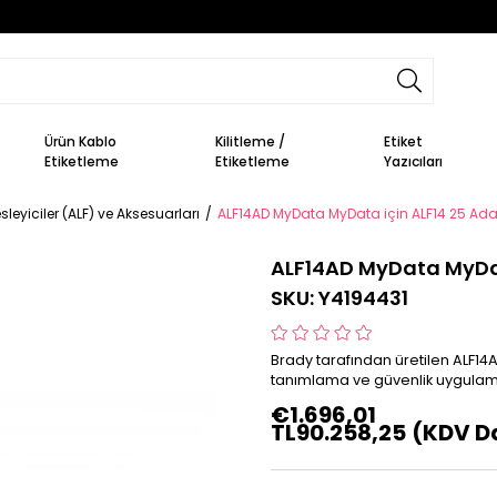
Ürün Kablo
Kilitleme /
Etiket
Etiketleme
Etiketleme
Yazıcıları
sleyiciler (ALF) ve Aksesuarları
ALF14AD MyData MyData için ALF14 25 Adap
ALF14AD MyData MyData
SKU: Y4194431
Brady tarafından üretilen ALF14
tanımlama ve güvenlik uygulamal
€1.696,01
TL90.258,25
(KDV Da