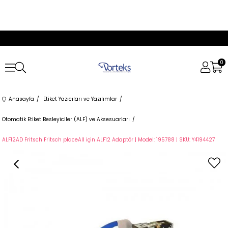
0
Anasayfa
Etiket Yazıcıları ve Yazılımlar
Otomatik Etiket Besleyiciler (ALF) ve Aksesuarları
ALF12AD Fritsch Fritsch placeAll için ALF12 Adaptör | Model: 195788 | SKU: Y4194427