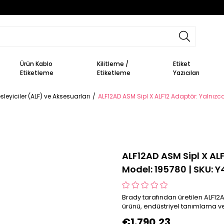
Ürün Kablo
Kilitleme /
Etiket
Etiketleme
Etiketleme
Yazıcıları
sleyiciler (ALF) ve Aksesuarları
ALF12AD ASM Sipl X ALF12 Adaptör: Yalnızca
ALF12AD ASM Sipl X ALF
Model: 195780 | SKU: Y
Brady tarafından üretilen ALF12A
ürünü, endüstriyel tanımlama ve
€1.790,23