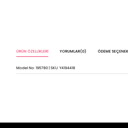
ÜRÜN ÖZELLIKLERI
YORUMLAR
(0)
ÖDEME SEÇENEK
Model No: 195780 | SKU: Y4194418