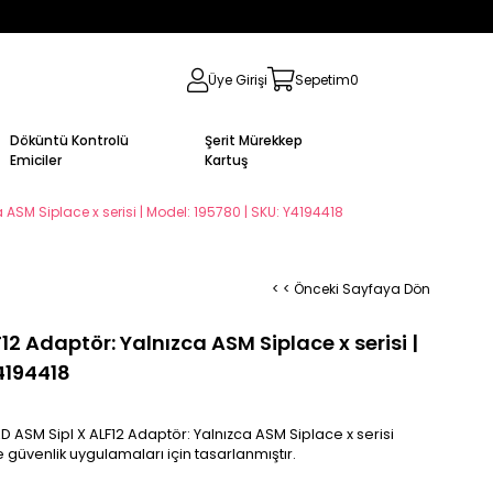
Üye Girişi
Sepetim
0
Döküntü Kontrolü
Şerit Mürekkep
Emiciler
Kartuş
 ASM Siplace x serisi | Model: 195780 | SKU: Y4194418
< < Önceki Sayfaya Dön
12 Adaptör: Yalnızca ASM Siplace x serisi |
4194418
D ASM Sipl X ALF12 Adaptör: Yalnızca ASM Siplace x serisi
 güvenlik uygulamaları için tasarlanmıştır.