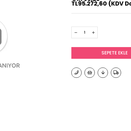
TL95.272,60
(KDV Da