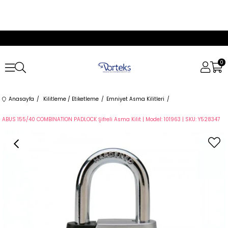
0
Anasayfa
Kilitleme / Etiketleme
Emniyet Asma Kilitleri
ABUS 155/40 COMBINATION PADLOCK Şifreli Asma Kilit | Model: 101963 | SKU: Y528347