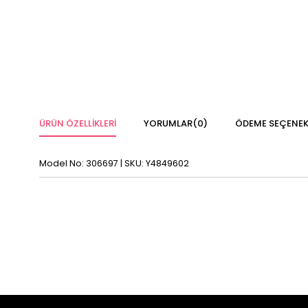
ÜRÜN ÖZELLIKLERI
YORUMLAR
(0)
ÖDEME SEÇENEK
Model No: 306697 | SKU: Y4849602