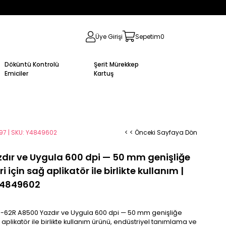
Üye Girişi
Sepetim
0
Döküntü Kontrolü
Şerit Mürekkep
Emiciler
Kartuş
697 | SKU: Y4849602
< < Önceki Sayfaya Dön
ır ve Uygula 600 dpi — 50 mm genişliğe
için sağ aplikatör ile birlikte kullanım |
 Y4849602
0-62R A8500 Yazdır ve Uygula 600 dpi — 50 mm genişliğe
aplikatör ile birlikte kullanım ürünü, endüstriyel tanımlama ve