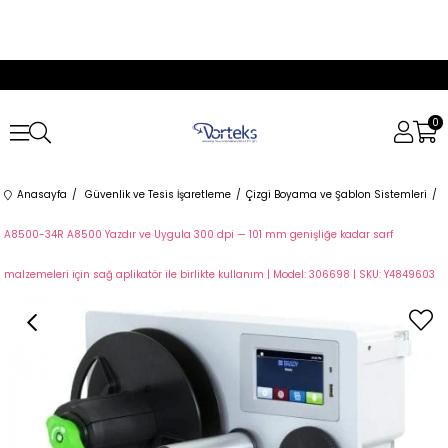
0
Anasayfa
Güvenlik ve Tesis İşaretleme
Çizgi Boyama ve Şablon Sistemleri
A8500-34R A8500 Yazdır ve Uygula 300 dpi — 101 mm genişliğe kadar sarf
malzemeleri için sağ aplikatör ile birlikte kullanım | Model: 306698 | SKU: Y4849603