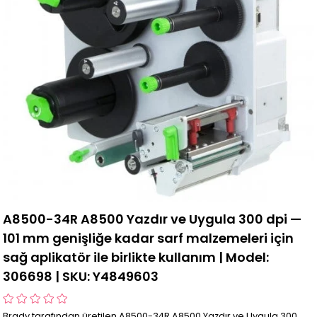
A8500-34R A8500 Yazdır ve Uygula 300 dpi —
101 mm genişliğe kadar sarf malzemeleri için
sağ aplikatör ile birlikte kullanım | Model:
306698 | SKU: Y4849603
Brady tarafından üretilen A8500-34R A8500 Yazdır ve Uygula 300