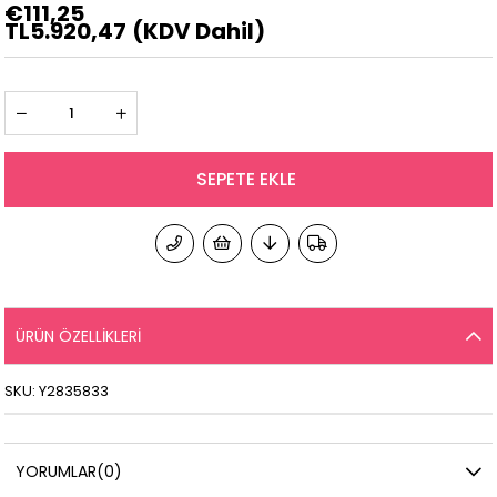
€111,25
TL5.920,47
(KDV Dahil)
ÜRÜN ÖZELLIKLERI
SKU: Y2835833
YORUMLAR
(0)