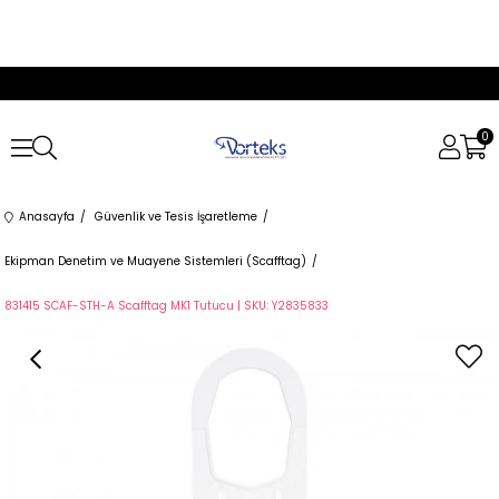
0
Anasayfa
Güvenlik ve Tesis İşaretleme
Ekipman Denetim ve Muayene Sistemleri (Scafftag)
831415 SCAF-STH-A Scafftag MK1 Tutucu | SKU: Y2835833