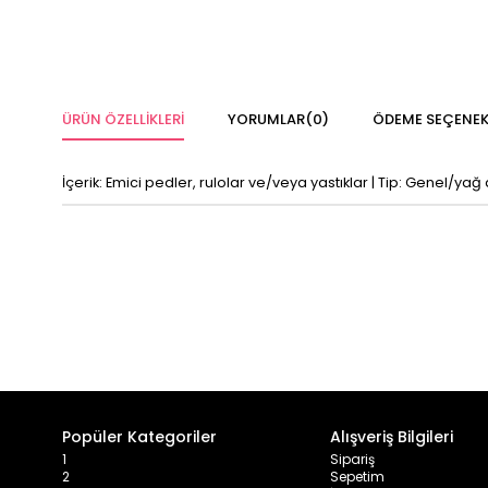
ÜRÜN ÖZELLIKLERI
YORUMLAR
(0)
ÖDEME SEÇENEK
İçerik: Emici pedler, rulolar ve/veya yastıklar | Tip: Genel/yağ
Popüler Kategoriler
Alışveriş Bilgileri
1
Sipariş
2
Sepetim