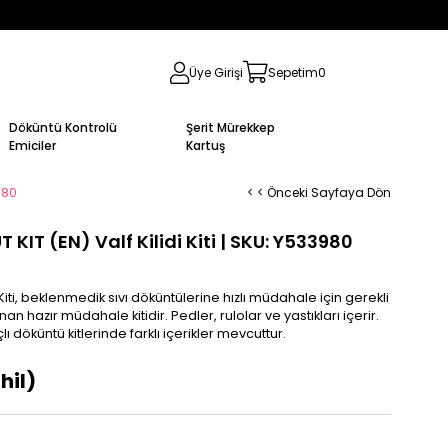
Üye Girişi
Sepetim
0
Döküntü Kontrolü
Şerit Mürekkep
Emiciler
Kartuş
980
< < Önceki Sayfaya Dön
IT (EN) Valf Kilidi Kiti | SKU: Y533980
i, beklenmedik sıvı döküntülerine hızlı müdahale için gerekli
 hazır müdahale kitidir. Pedler, rulolar ve yastıkları içerir.
döküntü kitlerinde farklı içerikler mevcuttur.
hil)