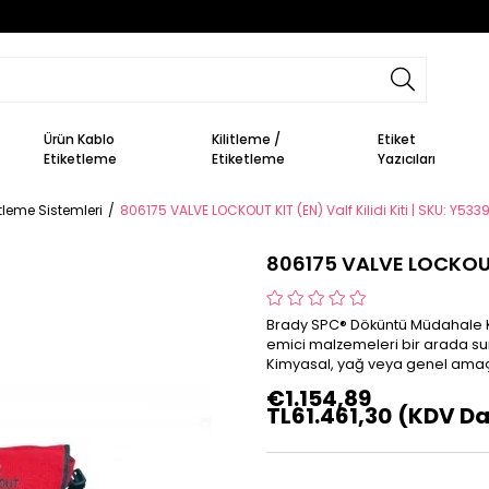
Ürün Kablo
Kilitleme /
Etiket
Etiketleme
Etiketleme
Yazıcıları
itleme Sistemleri
806175 VALVE LOCKOUT KIT (EN) Valf Kilidi Kiti | SKU: Y533
806175 VALVE LOCKOUT K
Brady SPC® Döküntü Müdahale Kit
emici malzemeleri bir arada sunan
Kimyasal, yağ veya genel amaçlı 
€1.154,89
TL61.461,30
(KDV Da