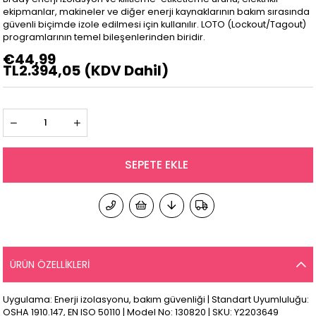
ekipmanlar, makineler ve diğer enerji kaynaklarının bakım sırasında
güvenli biçimde izole edilmesi için kullanılır. LOTO (Lockout/Tagout)
programlarının temel bileşenlerinden biridir.
€44,99
TL2.394,05
(KDV Dahil)
ÜRÜN ÖZELLIKLERI
Uygulama: Enerji izolasyonu, bakım güvenliği | Standart Uyumluluğu:
OSHA 1910.147, EN ISO 50110 | Model No: 130820 | SKU: Y2203649