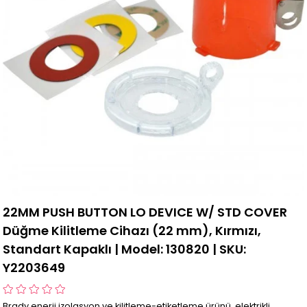
22MM PUSH BUTTON LO DEVICE W/ STD COVER
Düğme Kilitleme Cihazı (22 mm), Kırmızı,
Standart Kapaklı | Model: 130820 | SKU:
Y2203649
Brady enerji izolasyon ve kilitleme-etiketleme ürünü, elektrikli