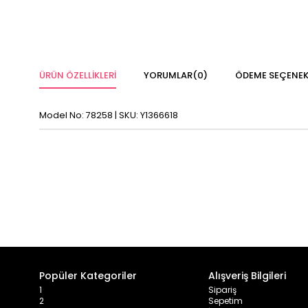
ÜRÜN ÖZELLIKLERI
YORUMLAR
(0)
ÖDEME SEÇENEK
Model No: 78258 | SKU: Y1366618
Popüler Kategoriler
Alışveriş Bilgileri
1
Sipariş
2
Sepetim