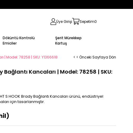
Üye Girişi
Sepetim
0
Döküntü Kontrolü
Şerit Mürekkep
Emiciler
Kartuş
ı | Model: 78258 | SKU: Y1366618
< < Önceki Sayfaya Dön
 Bağlantı Kancaları | Model: 78258 | SKU:
WHT S HOOK Brady Bağlantı Kancaları ürünü, endüstriyel
arı için tasarlanmıştır.
il)