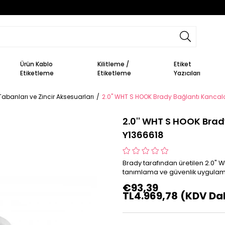
Ürün Kablo
Kilitleme /
Etiket
Etiketleme
Etiketleme
Yazıcıları
 Tabanları ve Zincir Aksesuarları
2.0'' WHT S HOOK Brady Bağlantı Kancalar
2.0'' WHT S HOOK Brady
Y1366618
Brady tarafından üretilen 2.0" 
tanımlama ve güvenlik uygulamal
€93,39
TL4.969,78
(KDV Dah