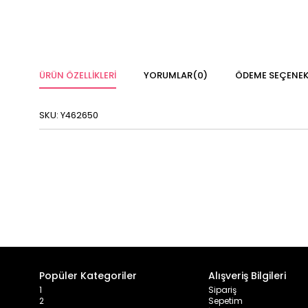
ÜRÜN ÖZELLIKLERI
YORUMLAR
(0)
ÖDEME SEÇENEK
SKU: Y462650
Popüler Kategoriler
Alışveriş Bilgileri
1
Sipariş
2
Sepetim