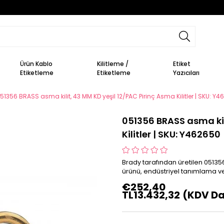
Ürün Kablo
Kilitleme /
Etiket
Etiketleme
Etiketleme
Yazıcıları
51356 BRASS asma kilit, 43 MM KD yeşil 12/PAC Pirinç Asma Kilitler | SKU: Y
051356 BRASS asma kil
Kilitler | SKU: Y462650
Brady tarafından üretilen 051356
ürünü, endüstriyel tanımlama ve
€252,40
TL13.432,32
(KDV Da