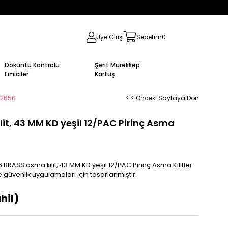
Üye Girişi
Sepetim
0
Döküntü Kontrolü
Şerit Mürekkep
Emiciler
Kartuş
462650
< < Önceki Sayfaya Dön
it, 43 MM KD yeşil 12/PAC Pirinç Asma
 BRASS asma kilit, 43 MM KD yeşil 12/PAC Pirinç Asma Kilitler
 güvenlik uygulamaları için tasarlanmıştır.
hil)