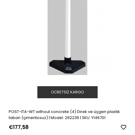
ÜCRETSIZ KARGO
POST-ITA-WT without concrete (4) Direk ve üçgen plastik
taban (çimentosuz) | Model: 292235 | SKU: Y146701
€177,58