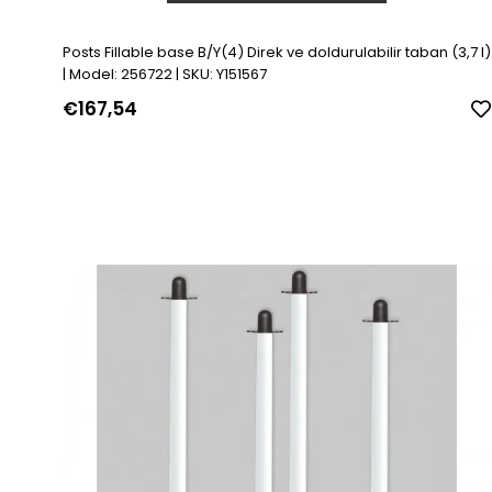
Posts Fillable base B/Y(4) Direk ve doldurulabilir taban (3,7 l)
| Model: 256722 | SKU: Y151567
€167,54