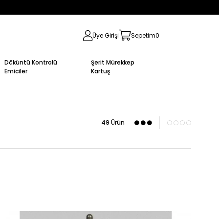
Üye Girişi
Sepetim
0
Döküntü Kontrolü
Şerit Mürekkep
Emiciler
Kartuş
49 Ürün