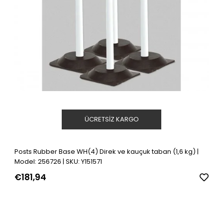
ÜCRETSIZ KARGO
Posts Rubber Base WH(4) Direk ve kauçuk taban (1,6 kg) |
Model: 256726 | SKU: Y151571
€181,94