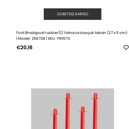
ÜCRETSIZ KARGO
Foot Bradypost rubber(1) Yalnızca kauçuk taban (27 x 5 cm)
| Model: 256728 | SKU: Y151573
€20,16