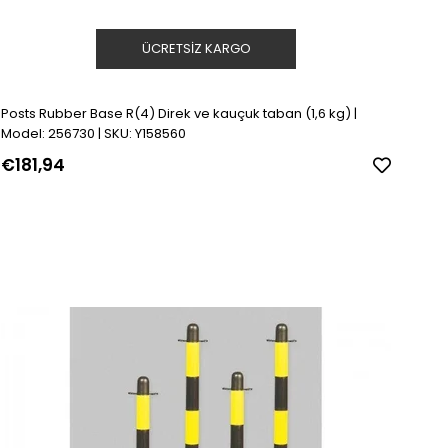
ÜCRETSIZ KARGO
Posts Rubber Base R(4) Direk ve kauçuk taban (1,6 kg) |
Model: 256730 | SKU: Y158560
€181,94