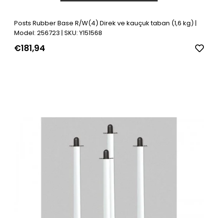
Posts Rubber Base R/W(4) Direk ve kauçuk taban (1,6 kg) |
Model: 256723 | SKU: Y151568
€181,94