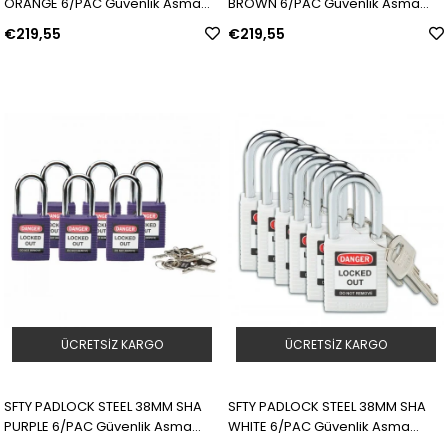
ORANGE 6/PAC Güvenlik Asma
BROWN 6/PAC Güvenlik Asma
Kilitleri — Naylon Kanca | Model:
Kilitleri — Standart | Model: 813636
€219,55
€219,55
813598 | SKU: Y958543
| SKU: Y527625
ÜCRETSIZ KARGO
ÜCRETSIZ KARGO
SFTY PADLOCK STEEL 38MM SHA
SFTY PADLOCK STEEL 38MM SHA
PURPLE 6/PAC Güvenlik Asma
WHITE 6/PAC Güvenlik Asma
Kilitleri — Standart | Model: 813637
Kilitleri — Standart | Model: 813638