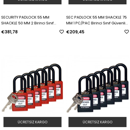
SECURITY PADLOCK 55 MM
SEC PADLOCK 55 MM SHACKLE 75
SHACKLE 50 MM 2 Birinci Sınıf
MM 1 PC/PAC Birinci Sınıf Güvenlik
Güvenlik Asma Kilidi | Model:
Asma Kilidi | Model: 805839 | SKU:
€381,78
€209,45
805838 | SKU: Y462665
Y462666
ÜCRETSIZ KARGO
ÜCRETSIZ KARGO