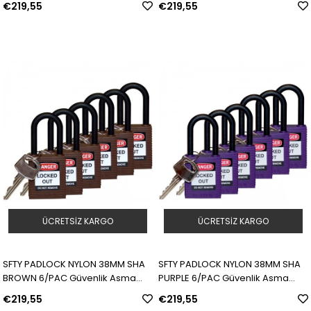
€219,55
€219,55
| SKU: Y476138
| SKU: Y1096996
ÜCRETSIZ KARGO
ÜCRETSIZ KARGO
SFTY PADLOCK NYLON 38MM SHA
SFTY PADLOCK NYLON 38MM SHA
BROWN 6/PAC Güvenlik Asma
PURPLE 6/PAC Güvenlik Asma
Kilitleri — Naylon Kanca | Model:
Kilitleri — Naylon Kanca | Model:
€219,55
€219,55
813639 | SKU: Y1101457
813640 | SKU: Y1101461