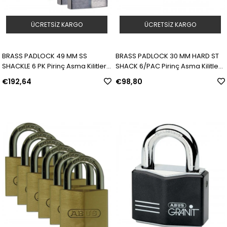
ÜCRETSIZ KARGO
ÜCRETSIZ KARGO
BRASS PADLOCK 49 MM SS
BRASS PADLOCK 30 MM HARD ST
SHACKLE 6 PK Pirinç Asma Kilitler |
SHACK 6/PAC Pirinç Asma Kilitler |
Model: 805830 | SKU: Y462657
Model: 805831 | SKU: Y462658
€192,64
€98,80