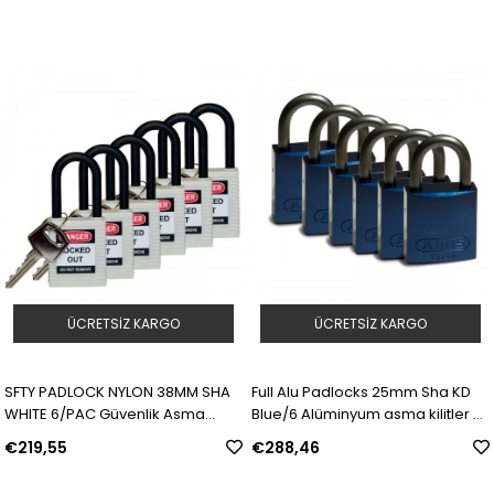
ÜCRETSIZ KARGO
ÜCRETSIZ KARGO
SFTY PADLOCK NYLON 38MM SHA
Full Alu Padlocks 25mm Sha KD
WHITE 6/PAC Güvenlik Asma
Blue/6 Alüminyum asma kilitler —
Kilitleri — Naylon Kanca | Model:
Alüminyum Kanca | Model:
€219,55
€288,46
813641 | SKU: Y1106402
814065 | SKU: Y1608941