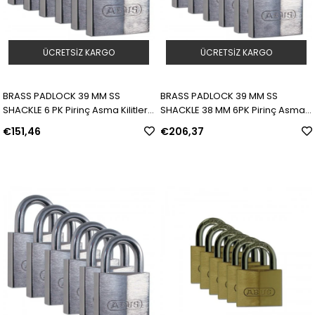
ÜCRETSIZ KARGO
ÜCRETSIZ KARGO
BRASS PADLOCK 39 MM SS
BRASS PADLOCK 39 MM SS
SHACKLE 6 PK Pirinç Asma Kilitler |
SHACKLE 38 MM 6PK Pirinç Asma
Model: 805828 | SKU: Y462655
Kilitler | Model: 805829 | SKU:
€151,46
€206,37
Y462656