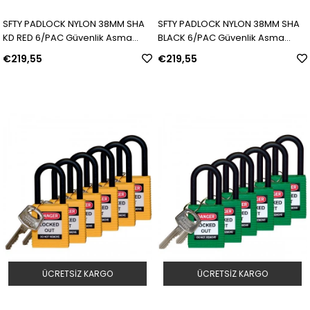
SFTY PADLOCK NYLON 38MM SHA
SFTY PADLOCK NYLON 38MM SHA
KD RED 6/PAC Güvenlik Asma
BLACK 6/PAC Güvenlik Asma
Kilitleri — Naylon Kanca | Model:
Kilitleri — Naylon Kanca | Model:
€219,55
€219,55
813594 | SKU: Y958539
813595 | SKU: Y958540
ÜCRETSIZ KARGO
ÜCRETSIZ KARGO