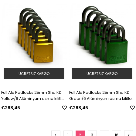
ÜCRETSIZ KARGO
ÜCRETSIZ KARGO
Full Alu Padlocks 25mm Sha KD
Full Alu Padlocks 25mm Sha KD
Yellow/6 Alüminyum asma kilitler
Green/6 Alüminyum asma kilitler
— Alüminyum Kanca | Model:
— Alüminyum Kanca | Model:
€288,46
€288,46
814068 | SKU: Y1609064
814069 | SKU: Y1609065
<
1
2
3
...
16
>