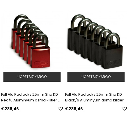
ÜCRETSIZ KARGO
ÜCRETSIZ KARGO
Full Alu Padlocks 25mm Sha KD
Full Alu Padlocks 25mm Sha KD
Red/6 Alüminyum asma kilitler —
Black/6 Alüminyum asma kilitler
Alüminyum Kanca | Model:
— Alüminyum Kanca | Model:
€288,46
€288,46
814066 | SKU: Y1609062
814067 | SKU: Y1609063