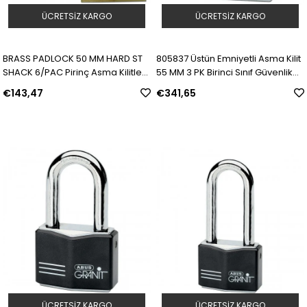
ÜCRETSIZ KARGO
ÜCRETSIZ KARGO
BRASS PADLOCK 50 MM HARD ST
805837 Üstün Emniyetli Asma Kilit
SHACK 6/PAC Pirinç Asma Kilitler |
55 MM 3 PK Birinci Sınıf Güvenlik
Model: 805834 | SKU: Y462661
Asma Kilidi | SKU: Y462664
€143,47
€341,65
ÜCRETSIZ KARGO
ÜCRETSIZ KARGO