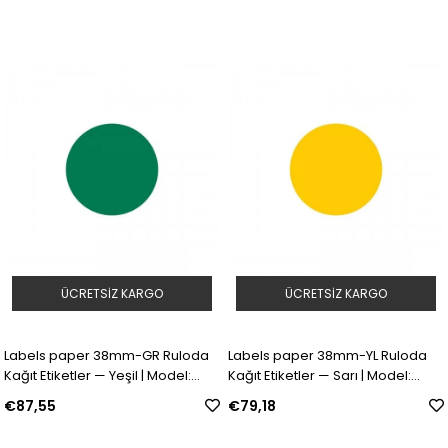
Mat Vinil Etiketler | Model: 173744 |
SKU: Y5076737
ÜCRETSIZ KARGO
ÜCRETSIZ KARGO
Labels paper 38mm-GR Ruloda
Labels paper 38mm-YL Ruloda
Kağıt Etiketler — Yeşil | Model:
Kağıt Etiketler — Sarı | Model:
30663 | SKU: Y689365
30664 | SKU: Y689404
€87,55
€79,18