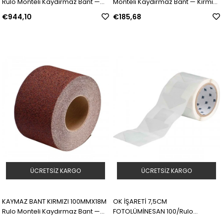
Rulo Monteli Kaydırmaz Bant —
Monteli Kaydırmaz Bant — Kırmızı
Siyah | Model: 78194 | SKU:
| Model: 78198 | SKU: Y4897859
€944,10
€185,68
Y137909
ÜCRETSIZ KARGO
ÜCRETSIZ KARGO
KAYMAZ BANT KIRMIZI 100MMX18M
OK İŞARETİ 7,5CM
Rulo Monteli Kaydırmaz Bant —
FOTOLÜMİNESAN 100/Rulo
Kırmızı | Model: 78199 | SKU:
Karanlıkta parlayan oklar |