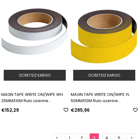
ÜCRETSIZ KARGO
ÜCRETSIZ KARGO
MAGN TAPE WRITE ON/WIPE WH
MAGN TAPE WRITE ON/WIPE YL
25MMX10M Rulo üzerine
50MMX10M Rulo üzerine
yazılabilir/silinebilir mıknatıslı
yazılabilir/silinebilir mıknatıslı
€152,29
€285,96
şeritler | Model: 225179 | SKU:
şeritler | Model: 225180 | SKU:
Y302948
Y302949
<
1
2
3
4
5
>