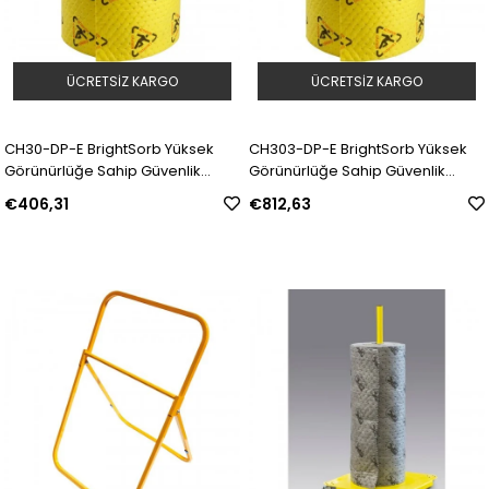
ÜCRETSIZ KARGO
ÜCRETSIZ KARGO
CH30-DP-E BrightSorb Yüksek
CH303-DP-E BrightSorb Yüksek
Görünürlüğe Sahip Güvenlik
Görünürlüğe Sahip Güvenlik
Amaçlı Emici Rulo, 76 cm x 45,6
Amaçlı Emici Rulo, 76 cm x 91,2
€406,31
€812,63
cm | Model: 309073 | SKU:
cm | Model: 309074 | SKU:
Y4921312
Y4921313