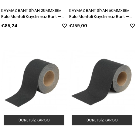
KAYMAZ BANT SİYAH 25MMX18M
KAYMAZ BANT SİYAH 50MMX18M
Rulo Monteli Kaydırmaz Bant —
Rulo Monteli Kaydırmaz Bant —
Siyah | Model: 78189 | SKU:
Siyah | Model: 78190 | SKU:
€85,24
€159,00
Y137904
Y137905
ÜCRETSIZ KARGO
ÜCRETSIZ KARGO