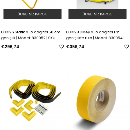
ÜCRETSIZ KARGO
ÜCRETSIZ KARGO
DJR126 Statik rulo dağıtıcı 50 cm
DJR128 Dikey rulo dağıtıcı 1 m
genişlik | Model: 830952 | SKU:
genişlikte rulo | Model: 830954 |
Y2272257
SKU: Y2272259
€296,74
€359,74