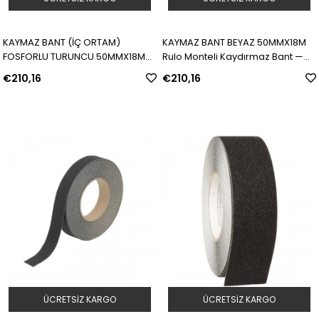
KAYMAZ BANT (İÇ ORTAM)
KAYMAZ BANT BEYAZ 50MMX18M
FOSFORLU TURUNCU 50MMX18M
Rulo Monteli Kaydırmaz Bant —
Rulo Monteli Kaydırmaz Bant —
Beyaz | Model: 78187 | SKU:
€210,16
€210,16
Turuncu | Model: 78184 | SKU:
Y4924388
Y4924387
ÜCRETSIZ KARGO
ÜCRETSIZ KARGO