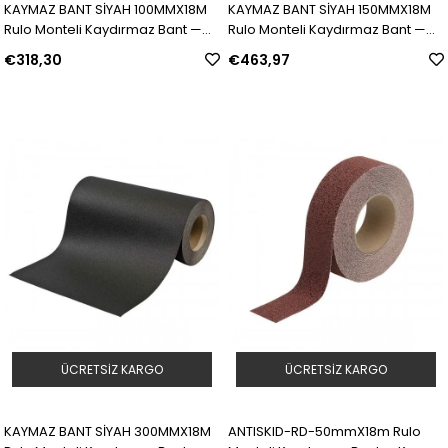
KAYMAZ BANT SİYAH 100MMX18M
KAYMAZ BANT SİYAH 150MMX18M
Rulo Monteli Kaydırmaz Bant —
Rulo Monteli Kaydırmaz Bant —
Siyah | Model: 78191 | SKU: Y137906
Siyah | Model: 78193 | SKU:
€318,30
€463,97
Y137908
ÜCRETSIZ KARGO
ÜCRETSIZ KARGO
KAYMAZ BANT SİYAH 300MMX18M
ANTISKID-RD-50mmX18m Rulo