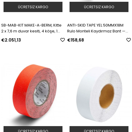
ÜCRETSIZ KARGO
ÜCRETSIZ KARGO
SB-MAB-KIT MAKE-A-BERM, Kitte
ANTI-SKID TAPE YEL 50MMX18M
2 x 7,6 m duvar kesiti, 4 köşe, 1
Rulo Monteli Kaydırmaz Bant —
rulo kayış ve 6 tüp silikon bulunur
Sarı | Model: 78183 | SKU:
€2.051,13
€158,68
| Model: 813980 | SKU: Y946427
Y4897875
ÜCRETSIZ KARGO
ÜCRETSIZ KARGO