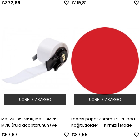
€372,86
€119,81
Y4897873
Model: 93275 | SKU: Y979013
ÜCRETSIZ KARGO
ÜCRETSIZ KARGO
M6-20-351 M610, M611, BMP61,
Labels paper 38mm-RD Ruloda
M710 (rulo adaptörünün) ve
Kağıt Etiketler — Kırmızı | Model:
BMP71 (rulo adaptörünün) için
30662 | SKU: Y689397
€57,87
€87,55
Tahrip Edilebilir Emniyet Belirteçli