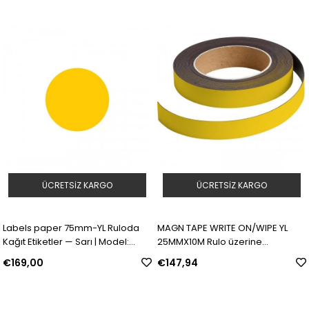
ÜCRETSIZ KARGO
ÜCRETSIZ KARGO
Labels paper 75mm-YL Ruloda
MAGN TAPE WRITE ON/WIPE YL
Kağıt Etiketler — Sarı | Model:
25MMX10M Rulo üzerine
30668 | SKU: Y689538
yazılabilir/silinebilir mıknatıslı
€169,00
€147,94
şeritler | Model: 225178 | SKU:
Y302947